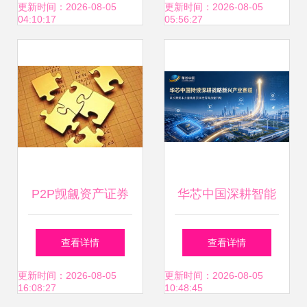
能园区资产管理生
攻略
更新时间：2026-08-05
更新时间：2026-08-05
04:10:17
05:56:27
态
P2P觊觎资产证券
华芯中国深耕智能
化野蛮扩张 债权打
科技与先进制造领
查看详情
查看详情
包转让变身输血平
域 以资本赋能推动
更新时间：2026-08-05
更新时间：2026-08-05
16:08:27
10:48:45