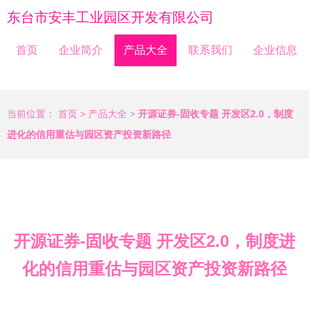
东台市安丰工业园区开发有限公司
首页
企业简介
产品大全
联系我们
企业信息
当前位置：
首页
>
产品大全
>
开源证券-固收专题 开发区2.0，制度
进化的信用重估与园区资产投资新路径
开源证券-固收专题 开发区2.0，制度进
化的信用重估与园区资产投资新路径