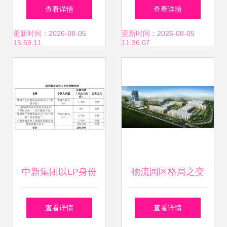
发行 把握经济基础
投资年报 园区资产
查看详情
查看详情
中的核心资产——
投资与管理深度解
更新时间：2026-08-05
更新时间：2026-08-05
15:59:11
11:36:07
工具型产品研究系
析
列之四十八
中新集团以LP身份
物流园区格局之变
投资三行资本，赋
资产投资与管理全
查看详情
查看详情