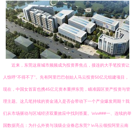
近来，东莞这座城市频频成为投资界焦点，接连的大手笔投资让
人惊呼“不得不了”。先有阿里巴巴创始人马云投资50亿元组建项目，
现在，中国女首富也携45亿元资本重押东莞，瞄准园区资产投资与管
理主题。这几笔持续的资金涌入是否会带动下一个产业爆发周期？我
们从市场驱动与区域经济双重效应中找到答案。\n\n###一、连续的举
国数据亮点：为什么外资与顶级企业眷恋东莞? \n马云领投阿里云南