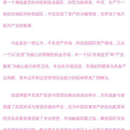
将一个濒临废弃的传统制造业园区，转型为集研发、中试、生产于一
体的生物医药特色园区，不仅实现了资产的大幅增值，也带动了地方
新兴产业的集聚。
与会嘉宾一致认为，不良资产市场，特别是园区资产领域，正从
一个以“处置”为核心的周期性机会市场，向一个以“价值提升”和“产业
服务”为核心能力的常态化、专业化市场演进。市场的回暖将为具备产
业洞察、资本运作和运营管理综合能力的机构带来广阔舞台。
首届博鳌不良资产投资与管理高峰会的成功举办，为市场参与者
搭建了高层对话与资源对接的平台，也为中国存量资产的优化配置和
经济高质量发展贡献了专业智慧。市场触底回暖之际，聚焦园区等实