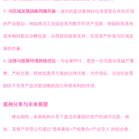
3.
与区域发展战略同频共振
：成功的盘活案例往往深度契合所在区域
的产业规划，例如将旧工业园改造为数字经济产业园、智能制造基地
或专精特新企业孵化器，从而获得政策支持，实现资产价值与区域发
展的共赢。
4.
法律与政策环境持续优化
：与会者呼吁，需进一步完善涉及破产重
整、产权交易、税收优惠等方面的法律法规，为市场化、法治化处置
园区不良资产提供更清晰的指引和更有利的环境。
案例分享与未来展望
峰会期间，多家机构分享了盘活存量园区资产的成功实践。例
如，某资产管理公司通过“债务重组+产权整合+产业导入”的组合拳，