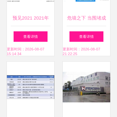
预见2021 2021年
危墙之下 当围堵成
中国供应链管理服
为谢幕序曲——聚
查看详情
查看详情
务产业全景图谱
焦ST岩石的理财梦
更新时间：2026-08-07
更新时间：2026-08-07
15:14:34
21:22:25
碎与资本困局