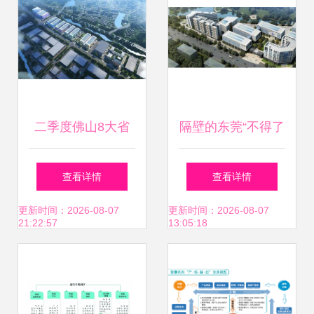
二季度佛山8大省
隔壁的东莞“不得了
市重点项目开工竣
了” 马云50亿巨资
查看详情
查看详情
工 园区资产投资与
布局后，中国女首
更新时间：2026-08-07
更新时间：2026-08-07
21:22:57
13:05:18
管理步入新阶段
富45亿重仓园区资
产