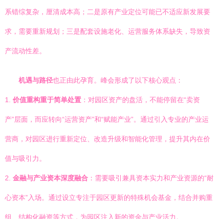
系错综复杂，厘清成本高；二是原有产业定位可能已不适应新发展要
求，需要重新规划；三是配套设施老化、运营服务体系缺失，导致资
产流动性差。
机遇与路径
也正由此孕育。峰会形成了以下核心观点：
1.
价值重构重于简单处置
：对园区资产的盘活，不能停留在“卖资
产”层面，而应转向“运营资产”和“赋能产业”。通过引入专业的产业运
营商，对园区进行重新定位、改造升级和智能化管理，提升其内在价
值与吸引力。
2.
金融与产业资本深度融合
：需要吸引兼具资本实力和产业资源的“耐
心资本”入场。通过设立专注于园区更新的特殊机会基金，结合并购重
组、结构化融资等方式，为园区注入新的资金与产业活力。